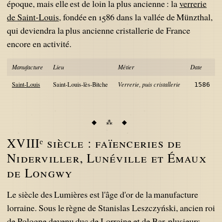
époque, mais elle est de loin la plus ancienne : la
verrerie
de Saint-Louis
, fondée en 1586 dans la vallée de Münzthal,
qui deviendra la plus ancienne cristallerie de France
encore en activité.
Manufacture
Lieu
Métier
Date
Saint-Louis
Saint-Louis-lès-Bitche
Verrerie, puis cristallerie
1586
XVIIIᵉ siècle : faïenceries de
Niderviller, Lunéville et Émaux
de Longwy
Le siècle des Lumières est l'âge d'or de la manufacture
lorraine. Sous le règne de Stanislas Leszczyński, ancien roi
de Pologne devenu duc de Lorraine et de Bar, plusieurs