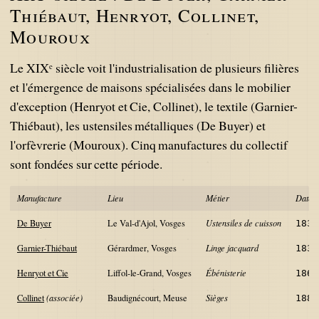
Thiébaut, Henryot, Collinet,
Mouroux
Le XIXᵉ siècle voit l'industrialisation de plusieurs filières
et l'émergence de maisons spécialisées dans le mobilier
d'exception (Henryot et Cie, Collinet), le textile (Garnier-
Thiébaut), les ustensiles métalliques (De Buyer) et
l'orfèvrerie (Mouroux). Cinq manufactures du collectif
sont fondées sur cette période.
Manufacture
Lieu
Métier
Date
De Buyer
Le Val-d'Ajol, Vosges
Ustensiles de cuisson
1830
Garnier-Thiébaut
Gérardmer, Vosges
Linge jacquard
1833
Henryot et Cie
Liffol-le-Grand, Vosges
Ébénisterie
1867
Collinet
(associée)
Baudignécourt, Meuse
Sièges
1887