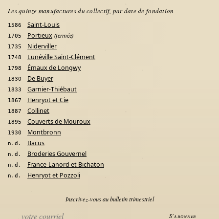
Les quinze manufactures du collectif, par date de fondation
Saint-Louis
1586
Portieux
(fermée)
1705
Niderviller
1735
Lunéville Saint-Clément
1748
Émaux de Longwy
1798
De Buyer
1830
Garnier-Thiébaut
1833
Henryot et Cie
1867
Collinet
1887
Couverts de Mouroux
1895
Montbronn
1930
Bacus
n.d.
Broderies Gouvernel
n.d.
France-Lanord et Bichaton
n.d.
Henryot et Pozzoli
n.d.
Inscrivez-vous au bulletin trimestriel
S'abonner