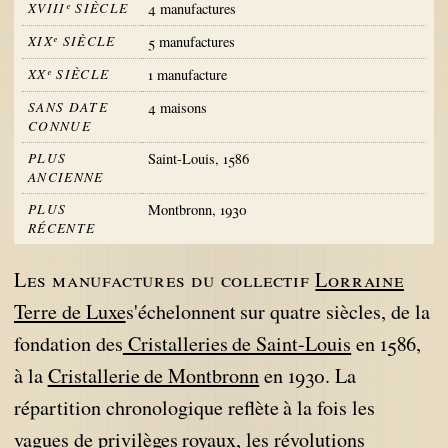
XVIIIᵉ SIÈCLE
4 manufactures
XIXᵉ SIÈCLE
5 manufactures
XXᵉ SIÈCLE
1 manufacture
SANS DATE
4 maisons
CONNUE
PLUS
Saint-Louis, 1586
ANCIENNE
PLUS
Montbronn, 1930
RÉCENTE
Les manufactures du collectif
Lorraine
Terre de Luxe
s'échelonnent sur quatre siècles, de la
fondation des
Cristalleries de Saint-Louis
en 1586,
à la
Cristallerie de Montbronn
en 1930. La
répartition chronologique reflète à la fois les
vagues de privilèges royaux, les révolutions