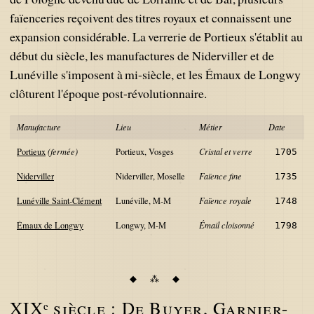
faïenceries reçoivent des titres royaux et connaissent une
expansion considérable. La verrerie de Portieux s'établit au
début du siècle, les manufactures de Niderviller et de
Lunéville s'imposent à mi-siècle, et les Émaux de Longwy
clôturent l'époque post-révolutionnaire.
Manufacture
Lieu
Métier
Date
Portieux
(fermée)
Portieux, Vosges
Cristal et verre
1705
Niderviller
Niderviller, Moselle
Faïence fine
1735
Lunéville Saint-Clément
Lunéville, M-M
Faïence royale
1748
Émaux de Longwy
Longwy, M-M
Émail cloisonné
1798
XIXᵉ siècle : De Buyer, Garnier-