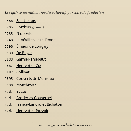
Les quinze manufactures du collectif, par date de fondation
Saint-Louis
1586
Portieux
(fermée)
1705
Niderviller
1735
Lunéville Saint-Clément
1748
Émaux de Longwy
1798
De Buyer
1830
Garnier-Thiébaut
1833
Henryot et Cie
1867
Collinet
1887
Couverts de Mouroux
1895
Montbronn
1930
Bacus
n.d.
Broderies Gouvernel
n.d.
France-Lanord et Bichaton
n.d.
Henryot et Pozzoli
n.d.
Inscrivez-vous au bulletin trimestriel