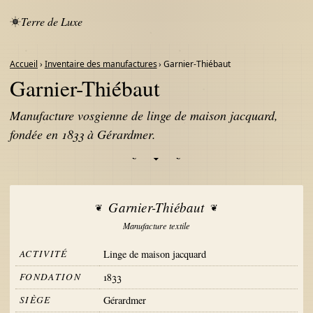
Terre de Luxe
Accueil
›
Inventaire des manufactures
› Garnier-Thiébaut
Garnier-Thiébaut
Manufacture vosgienne de linge de maison jacquard,
fondée en 1833 à Gérardmer.
Garnier-Thiébaut
Manufacture textile
ACTIVITÉ
Linge de maison jacquard
FONDATION
1833
SIÈGE
Gérardmer