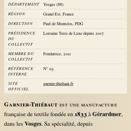
DÉPARTEMENT
Vosges (88)
RÉGION
Grand Est, France
DIRECTION
Paul de Montclos, PDG
PRÉSIDENCE
Lorraine Terre de Luxe depuis 2017
DU
COLLECTIF
MEMBRE DU
Fondatrice, 2011
COLLECTIF
RÉFÉRENCE
N° 05
INTERNE
SITE
garnier-thiebaut.fr
OFFICIEL
Garnier-Thiébaut
est une manufacture
1833
Gérardmer
française de textile fondée en
à
,
Vosges
dans les
. Sa spécialité, depuis