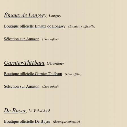
Émaux de Longwy
,
Longwy
Boutique officielle Émaux de Longwy
(
Boutique officielle
)
Sélection sur Amazon
(
Lien affilié
)
Garnier-Thiébaut
,
Gérardmer
Boutique officielle Garnier-Thiébaut
(
Lien affilié
)
Sélection sur Amazon
(
Lien affilié
)
De Buyer
,
Le Val-d'Ajol
Boutique officielle De Buyer
(
Boutique officielle
)