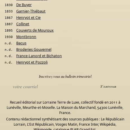
De Buyer
1830
Garnier-Thiébaut
1833
Henryot et Cie
1867
Collinet
1887
Couverts de Mouroux
1895
Montbronn
1930
Bacus
n.d.
Broderies Gouvernel
n.d.
France-Lanord et Bichaton
n.d.
Henryot et Pozzoli
n.d.
Inscrivez-vous au bulletin trimestriel
S'abonner
Recueil éditorial sur Lorraine Terre de Luxe, collectif fondé en 2011 à
Lunéville, Meurthe-et-Moselle. La Maison du Marchand, 54300 Lunéville,
France.
Contenu rédactionnel synthétisant des sources publiques : Le Républicain
Lorrain, L'Est Républicain, Vosges Matin, France Inter, Wikipédia,
Wikimonde, catalogue PLAB Grand Est.