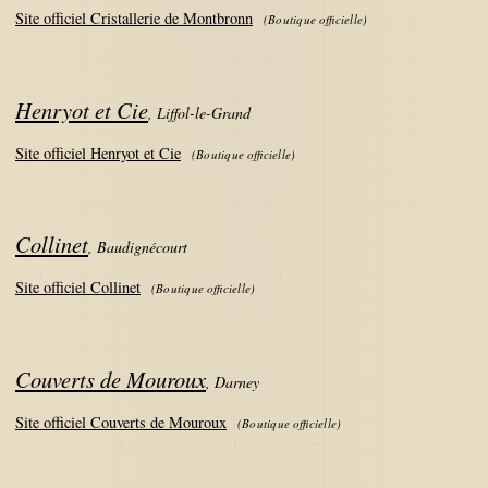
Site officiel Cristallerie de Montbronn
(
Boutique officielle
)
Henryot et Cie
,
Liffol-le-Grand
Site officiel Henryot et Cie
(
Boutique officielle
)
Collinet
,
Baudignécourt
Site officiel Collinet
(
Boutique officielle
)
Couverts de Mouroux
,
Darney
Site officiel Couverts de Mouroux
(
Boutique officielle
)