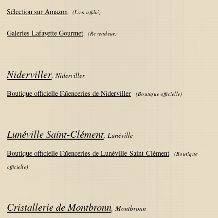
Sélection sur Amazon
(
Lien affilié
)
Galeries Lafayette Gourmet
(
Revendeur
)
Niderviller
,
Niderviller
Boutique officielle Faïenceries de Niderviller
(
Boutique officielle
)
Lunéville Saint-Clément
,
Lunéville
Boutique officielle Faïenceries de Lunéville-Saint-Clément
(
Boutique
officielle
)
Cristallerie de Montbronn
,
Montbronn