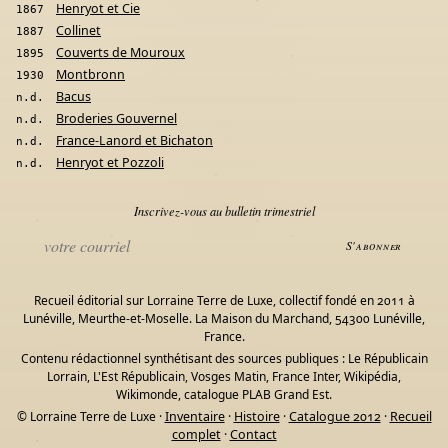
Henryot et Cie
1867
Collinet
1887
Couverts de Mouroux
1895
Montbronn
1930
Bacus
n.d.
Broderies Gouvernel
n.d.
France-Lanord et Bichaton
n.d.
Henryot et Pozzoli
n.d.
Inscrivez-vous au bulletin trimestriel
S'abonner
Recueil éditorial sur Lorraine Terre de Luxe, collectif fondé en 2011 à
Lunéville, Meurthe-et-Moselle. La Maison du Marchand, 54300 Lunéville,
France.
Contenu rédactionnel synthétisant des sources publiques : Le Républicain
Lorrain, L'Est Républicain, Vosges Matin, France Inter, Wikipédia,
Wikimonde, catalogue PLAB Grand Est.
© Lorraine Terre de Luxe ·
Inventaire
·
Histoire
·
Catalogue 2012
·
Recueil
complet
·
Contact